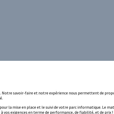
9. Notre savoir-faire et notre expérience nous permettent de prop
é.
ur la mise en place et le suivi de votre parc informatique. Le mat
à vos exigences en terme de performance, de fiabilité, et de prix !