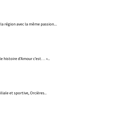
a région avec la même passion....
le histoire d’Amour c’est… »...
iale et sportive, Orcières...