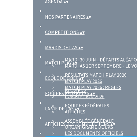
AGENDA
▴
▾
NOS PARTENAIRES
▴
▾
COMPETITIONS
▴
▾
MARDIS DE L'AS
▴
▾
MARDI 30 JUIN - DÉPARTS ALÉATO
MATCH PLAY
▴
▾
MARDI AS 1ER SEPTEMBRE - LE V
RÉSULTATS MATCH PLAY 2026
ECOLE DE GOLF
▴
▾
MATCH PLAY 2026
MATCH PLAY 2026 : RÈGLES
BLOG EDG
EQUIPES FEDERALES
▴
▾
INSCRIPTION 2026
EQUIPES FÉDÉRALES
LA VIE DE L'AS
▴
▾
AFFICHES
ASSEMBLÉE GÉNÉRALE
AFFICHES DES COMPETITIONS
▴
▾
ORGANIGRAME DE L'AS
LES DOCUMENTS OFFICIELS