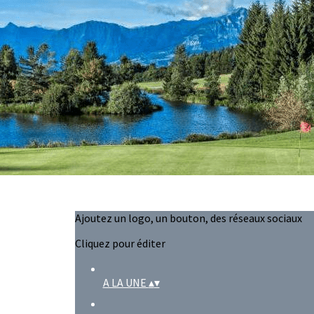
Exporter les lignes sélectionnées
Exporter toutes les colonnes
Exporter uniquement les colonnes affichées
Menu
?>
Images de la page d'accueil
Cliquez pour éditer
Ajoutez un logo, un bouton, des réseaux sociaux
Cliquez pour éditer
A LA UNE
▴
▾