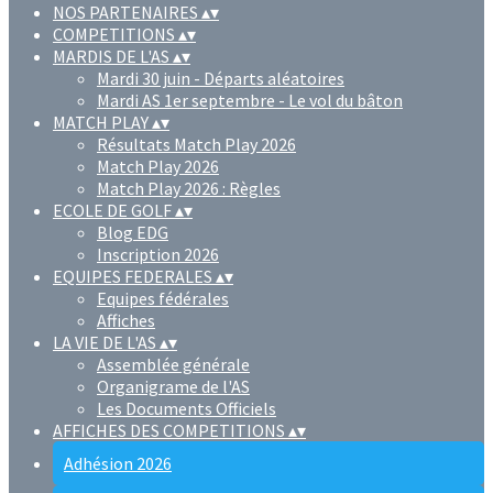
NOS PARTENAIRES
▴
▾
COMPETITIONS
▴
▾
MARDIS DE L'AS
▴
▾
Mardi 30 juin - Départs aléatoires
Mardi AS 1er septembre - Le vol du bâton
MATCH PLAY
▴
▾
Résultats Match Play 2026
Match Play 2026
Match Play 2026 : Règles
ECOLE DE GOLF
▴
▾
Blog EDG
Inscription 2026
EQUIPES FEDERALES
▴
▾
Equipes fédérales
Affiches
LA VIE DE L'AS
▴
▾
Assemblée générale
Organigrame de l'AS
Les Documents Officiels
AFFICHES DES COMPETITIONS
▴
▾
Adhésion 2026