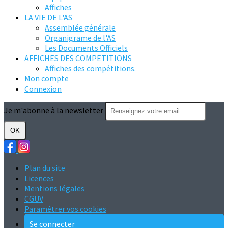
Affiches
LA VIE DE L'AS
Assemblée générale
Organigrame de l'AS
Les Documents Officiels
AFFICHES DES COMPETITIONS
Affiches des compétitions.
Mon compte
Connexion
Je m'abonne à la newsletter
OK
Plan du site
Licences
Mentions légales
CGUV
Paramétrer vos cookies
Se connecter