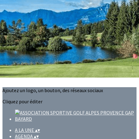
Exporter les lignes sélectionnées
Exporter toutes les colonnes
Exporter uniquement les colonnes affichées
Menu
?>
Images de la page d'accueil
Cliquez pour éditer
Ajoutez un logo, un bouton, des réseaux sociaux
Cliquez pour éditer
A LA UNE
▴
▾
AGENDA
▴
▾