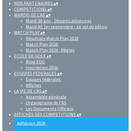
NOS PARTENAIRES
▴
▾
COMPETITIONS
▴
▾
MARDIS DE L'AS
▴
▾
Mardi 30 juin - Départs aléatoires
Mardi AS 1er septembre - Le vol du bâton
MATCH PLAY
▴
▾
Résultats Match Play 2026
Match Play 2026
Match Play 2026 : Règles
ECOLE DE GOLF
▴
▾
Blog EDG
Inscription 2026
EQUIPES FEDERALES
▴
▾
Equipes fédérales
Affiches
LA VIE DE L'AS
▴
▾
Assemblée générale
Organigrame de l'AS
Les Documents Officiels
AFFICHES DES COMPETITIONS
▴
▾
Adhésion 2026