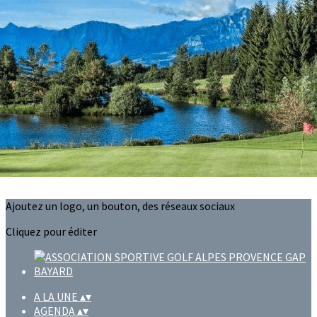
Exporter les lignes sélectionnées
Exporter toutes les colonnes
Exporter uniquement les colonnes affichées
Menu
?>
Images de la page d'accueil
Cliquez pour éditer
Ajoutez un logo, un bouton, des réseaux sociaux
Cliquez pour éditer
A LA UNE
▴
▾
AGENDA
▴
▾