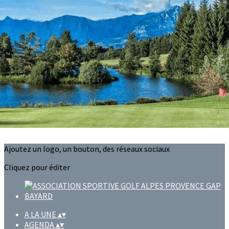
Exporter les lignes sélectionnées
Exporter toutes les colonnes
Exporter uniquement les colonnes affichées
Menu
?>
Images de la page d'accueil
Cliquez pour éditer
Ajoutez un logo, un bouton, des réseaux sociaux
Cliquez pour éditer
A LA UNE
▴
▾
AGENDA
▴
▾