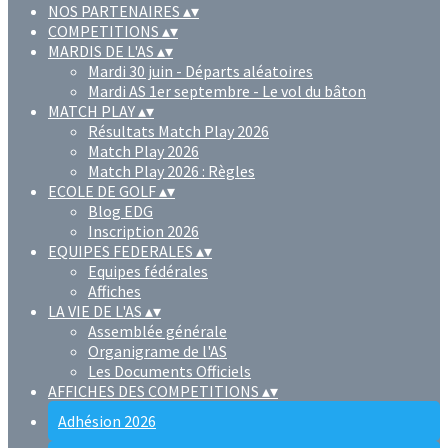
NOS PARTENAIRES
▴
▾
COMPETITIONS
▴
▾
MARDIS DE L'AS
▴
▾
Mardi 30 juin - Départs aléatoires
Mardi AS 1er septembre - Le vol du bâton
MATCH PLAY
▴
▾
Résultats Match Play 2026
Match Play 2026
Match Play 2026 : Règles
ECOLE DE GOLF
▴
▾
Blog EDG
Inscription 2026
EQUIPES FEDERALES
▴
▾
Equipes fédérales
Affiches
LA VIE DE L'AS
▴
▾
Assemblée générale
Organigrame de l'AS
Les Documents Officiels
AFFICHES DES COMPETITIONS
▴
▾
Adhésion 2026