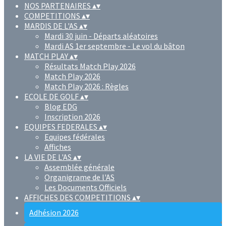
NOS PARTENAIRES
▴
▾
COMPETITIONS
▴
▾
MARDIS DE L'AS
▴
▾
Mardi 30 juin - Départs aléatoires
Mardi AS 1er septembre - Le vol du bâton
MATCH PLAY
▴
▾
Résultats Match Play 2026
Match Play 2026
Match Play 2026 : Règles
ECOLE DE GOLF
▴
▾
Blog EDG
Inscription 2026
EQUIPES FEDERALES
▴
▾
Equipes fédérales
Affiches
LA VIE DE L'AS
▴
▾
Assemblée générale
Organigrame de l'AS
Les Documents Officiels
AFFICHES DES COMPETITIONS
▴
▾
Adhésion 2026