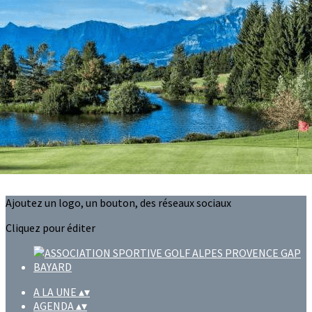
Exporter les lignes sélectionnées
Exporter toutes les colonnes
Exporter uniquement les colonnes affichées
Menu
?>
Images de la page d'accueil
Cliquez pour éditer
Ajoutez un logo, un bouton, des réseaux sociaux
Cliquez pour éditer
A LA UNE
▴
▾
AGENDA
▴
▾