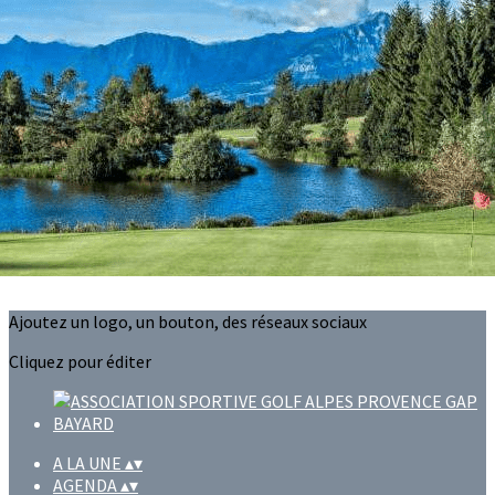
Exporter les lignes sélectionnées
Exporter toutes les colonnes
Exporter uniquement les colonnes affichées
Menu
?>
Images de la page d'accueil
Cliquez pour éditer
Ajoutez un logo, un bouton, des réseaux sociaux
Cliquez pour éditer
A LA UNE
▴
▾
AGENDA
▴
▾