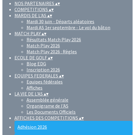
NOS PARTENAIRES
▴
▾
COMPETITIONS
▴
▾
MARDIS DE L'AS
▴
▾
Mardi 30 juin - Départs aléatoires
Mardi AS 1er septembre - Le vol du bâton
MATCH PLAY
▴
▾
Résultats Match Play 2026
Match Play 2026
Match Play 2026 : Règles
ECOLE DE GOLF
▴
▾
Blog EDG
Inscription 2026
EQUIPES FEDERALES
▴
▾
Equipes fédérales
Affiches
LA VIE DE L'AS
▴
▾
Assemblée générale
Organigrame de l'AS
Les Documents Officiels
AFFICHES DES COMPETITIONS
▴
▾
Adhésion 2026